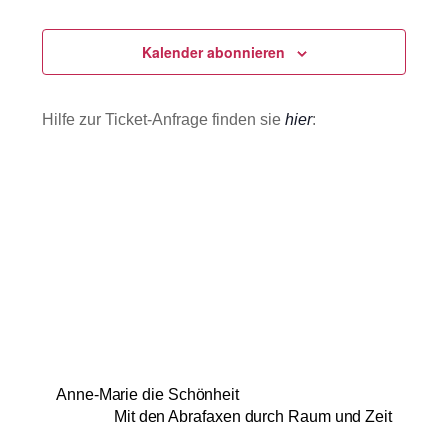
Veranstaltungen
Veranstaltu
Ansichten
m
u
e
Navigatio
m
Kalender abonnieren
n
f
a
a
u
s
Hilfe zur Ticket-Anfrage finden sie
hier
:
s
s
u
w
n
g
ä
h
l
e
n
.
Anne-Marie die Schönheit
Mit den Abrafaxen durch Raum und Zeit