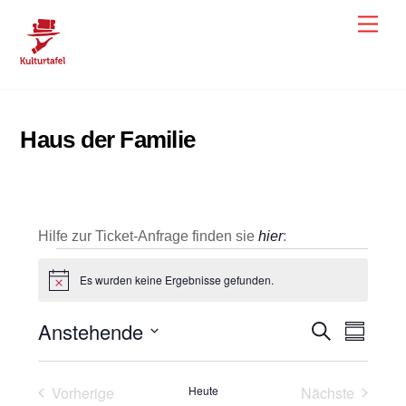
Skip
Men
to
content
Haus der Familie
Hilfe zur Ticket-Anfrage finden sie
hier
:
Veranstaltungen
Es wurden keine Ergebnisse gefunden.
H
i
n
Anstehende
Veranstal
Veran
S
w
Z
e
u
u
Ansic
D
Suche
i
c
s
s
h
a
Navig
und
a
Vorherige
Heute
Nächste
e
m
t