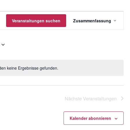
gen
Veranstalt
Veranstaltungen suchen
Zusammenfassung
Ansichten
Navigatio
den keine Ergebnisse gefunden.
H
i
n
w
e
Nächste
Veranstaltungen
i
s
Kalender abonnieren