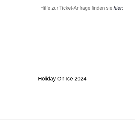
o
l
Hilfe zur Ticket-Anfrage finden sie
hier
:
r
e
t
n
e
.
i
n
g
e
b
e
Holiday On Ice 2024
n
.
S
u
c
h
e
n