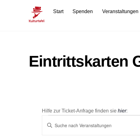
Skip
Start
Spenden
Veranstaltungen
to
content
Eintrittskarten
Hilfe zur Ticket-Anfrage finden sie
hier
:
Veranstaltun
Veranstaltungen
B
i
Suche
t