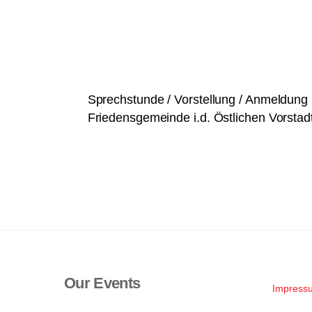
n
g
e
b
e
Sprechstunde / Vorstellung / Anmeldung 
n
Friedensgemeinde i.d. Östlichen Vorstadt
.
S
u
c
h
e
n
a
c
Our Events
h
Impress
V