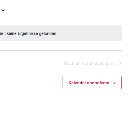
Navigatio
den keine Ergebnisse gefunden.
H
i
n
w
e
Nächste
Veranstaltungen
i
s
Kalender abonnieren