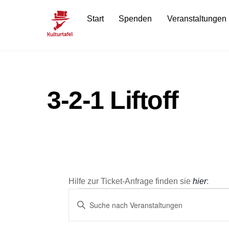
Skip
Start
Spenden
Veranstaltungen
to
content
3-2-1 Liftoff
Hilfe zur Ticket-Anfrage finden sie
hier
:
Veranstaltun
Veranstaltungen
B
i
Suche
t