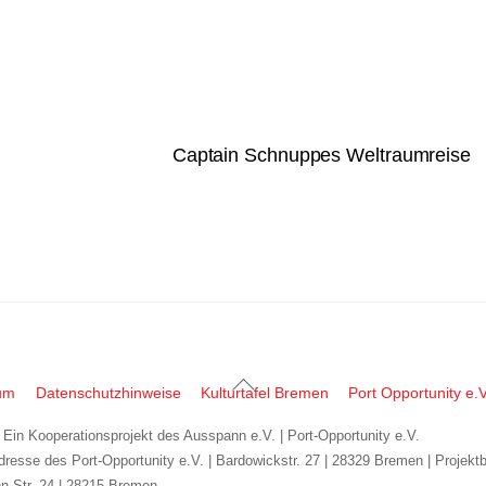
m
Captain Schnuppes Weltraumreise
Back
um
Datenschutzhinweise
Kulturtafel Bremen
Port Opportunity e.V
To
| Ein Kooperationsprojekt des Ausspann e.V. | Port-Opportunity e.V.
Top
dresse des Port-Opportunity e.V. | Bardowickstr. 27 | 28329 Bremen | Projekt
n-Str. 24 | 28215 Bremen