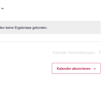
Navigatio
den keine Ergebnisse gefunden.
H
i
n
w
e
Nächste
Veranstaltungen
i
s
Kalender abonnieren