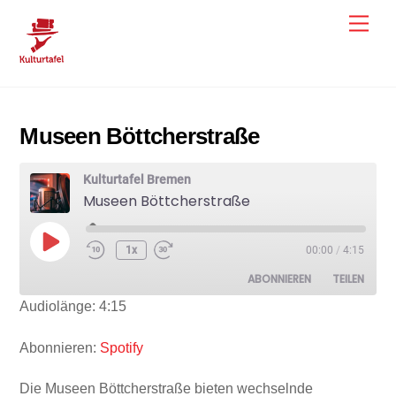
Skip
Men
to
content
Museen Böttcherstraße
Kulturtafel Bremen
Museen Böttcherstraße
Play
1x
00:00
/
4:15
Episode
ABONNIEREN
TEILEN
Audiolänge: 4:15
TEILEN
Spotify
Abonnieren:
Spotify
RSS FEED
LINK
Die Museen Böttcherstraße bieten wechselnde