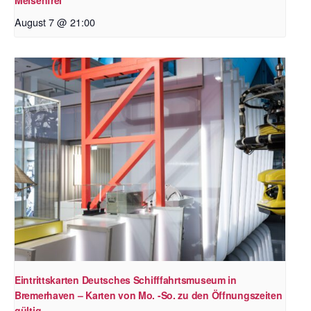
Meisenfrei
August 7 @ 21:00
Eintrittskarten Deutsches Schifffahrtsmuseum in
Bremerhaven – Karten von Mo. -So. zu den Öffnungszeiten
gültig.