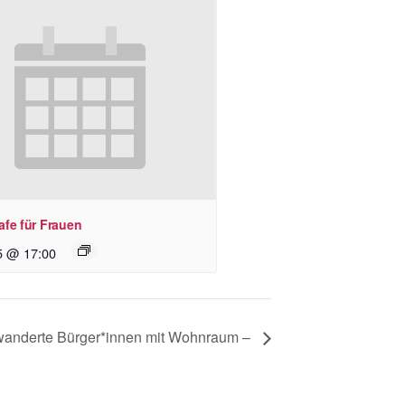
afe für Frauen
5 @ 17:00
wanderte Bürger*innen mit Wohnraum –