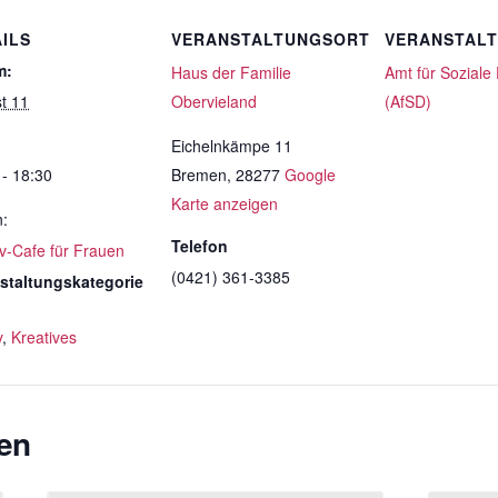
ILS
VERANSTALTUNGSORT
VERANSTAL
m:
Haus der Familie
Amt für Soziale
t 11
Obervieland
(AfSD)
Eichelnkämpe 11
 - 18:30
Bremen
,
28277
Google
Karte anzeigen
n:
Telefon
iv-Cafe für Frauen
(0421) 361-3385
staltungskategorie
y
,
Kreatives
en