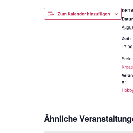
DETA
Zum Kalender hinzufügen
Datu
Augus
Zeit:
17:00
Serie
Kreat
Veran
n:
Hobb
Ähnliche Veranstaltung