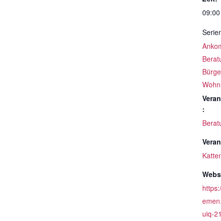
09:00
Serie
Ankom
Berat
Bürge
Wohn
Veran
:
Berat
Veran
Katte
Websi
https:
emen.
uiq-2