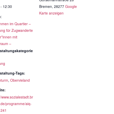
 - 12:30
Bremen
,
28277
Google
Karte anzeigen
n:
men im Quartier –
ung für Zugwanderte
r*innen mit
raum –
staltungskategorie
ung
staltung-Tags:
nturm
,
Obervieland
te:
//www.sozialestadt.br
de/programme/aiq-
1241