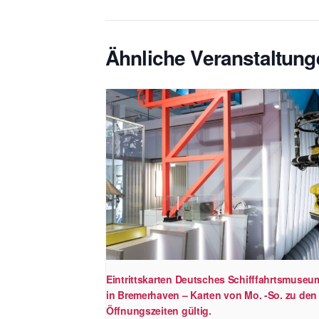
Ähnliche Veranstaltung
Eintrittskarten Deutsches Schifffahrtsmuseu
in Bremerhaven – Karten von Mo. -So. zu den
Öffnungszeiten gültig.