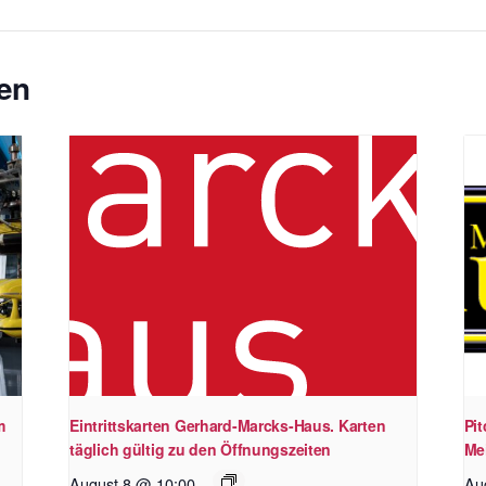
en
m
Eintrittskarten Gerhard-Marcks-Haus. Karten
Pi
täglich gültig zu den Öffnungszeiten
Me
August 8 @ 10:00
Au