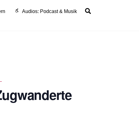
Search
ern
Audios: Podcast & Musik
–
 Zugwanderte