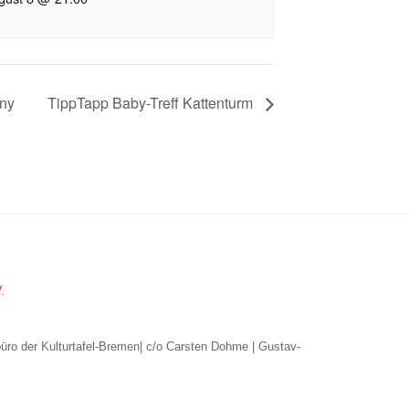
any
TippTapp Baby-Treff Kattenturm
.
büro der Kulturtafel-Bremen| c/o Carsten Dohme | Gustav-