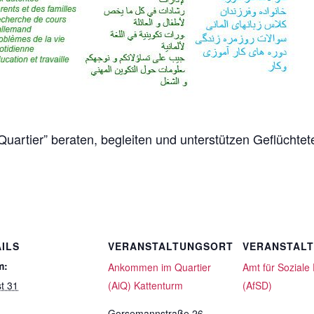
artier” beraten, begleiten und unterstützen Geflüchte
ILS
VERANSTALTUNGSORT
VERANSTAL
m:
Ankommen im Quartier
Amt für Soziale
t 31
(AiQ) Kattenturm
(AfSD)
Gorsemannstraße 26