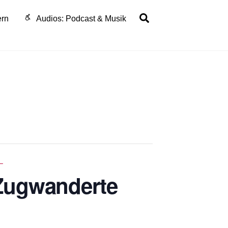
Search
ern
Audios: Podcast & Musik
–
 Zugwanderte