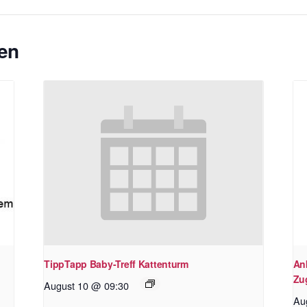
en
TippTapp Baby-Treff Kattenturm
An
Zu
August 10 @ 09:30
Au