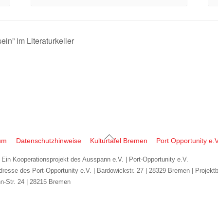
n” im Literaturkeller
Back
um
Datenschutzhinweise
Kulturtafel Bremen
Port Opportunity e.V
To
| Ein Kooperationsprojekt des Ausspann e.V. | Port-Opportunity e.V.
Top
dresse des Port-Opportunity e.V. | Bardowickstr. 27 | 28329 Bremen | Projekt
n-Str. 24 | 28215 Bremen