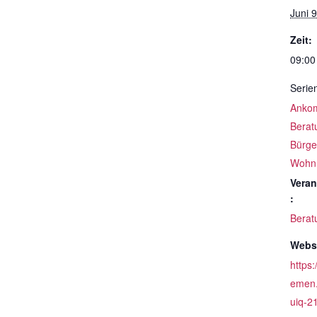
Juni 9
Zeit:
09:00
Serie
Ankom
Berat
Bürge
Wohn
Veran
:
Berat
Websi
https:
emen.
uiq-2