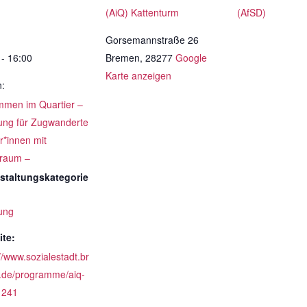
(AiQ) Kattenturm
(AfSD)
Gorsemannstraße 26
 - 16:00
Bremen
,
28277
Google
Karte anzeigen
n:
men im Quartier –
ung für Zugwanderte
r*innen mit
raum –
staltungskategorie
ung
te:
//www.sozialestadt.br
de/programme/aiq-
1241