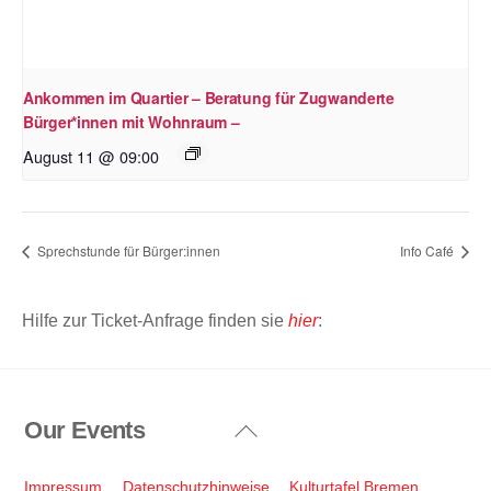
Ankommen im Quartier – Beratung für Zugwanderte
Bürger*innen mit Wohnraum –
August 11 @ 09:00
Sprechstunde für Bürger:innen
Info Café
Hilfe zur Ticket-Anfrage finden sie
hier
:
Our Events
Back
To
Top
Impressum
Datenschutzhinweise
Kulturtafel Bremen