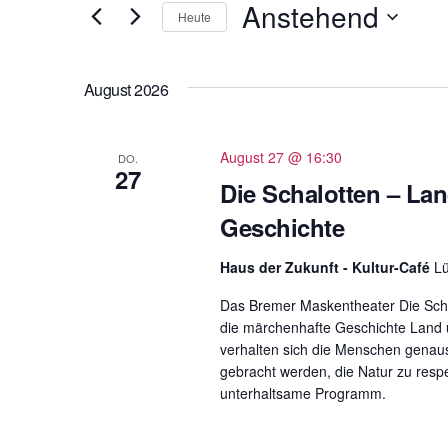
t
Anstehend
und
Heute
e
D
Ansichten,
S
a
c
August 2026
t
Navigation
h
u
l
m
August 27 @ 16:30
DO.
ü
27
w
Die Schalotten – Lan
s
ä
s
Geschichte
h
e
l
l
Haus der Zukunft - Kultur-Café
L
e
w
Das Bremer Maskentheater Die Schalo
n
o
die märchenhafte Geschichte Land 
.
r
verhalten sich die Menschen genau
t
gebracht werden, die Natur zu resp
unterhaltsame Programm.
e
i
n