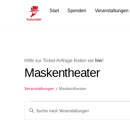
Skip
Start
Spenden
Veranstaltungen
to
content
Hilfe zur Ticket-Anfrage finden sie
hier
:
Maskentheater
Veranstaltungen
Maskentheater
Veranstaltungen
Veranstaltungen
B
i
Suche
t