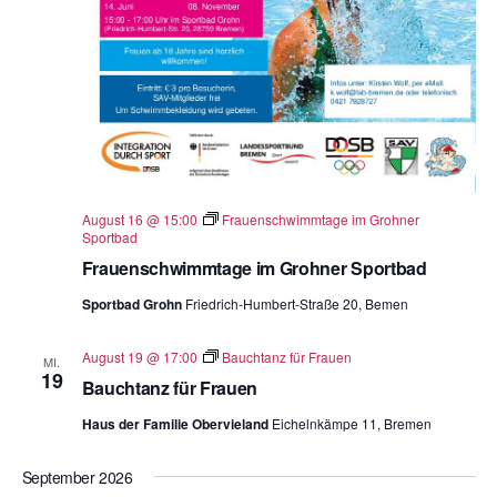
ä
h
l
e
n
.
August 16 @ 15:00
Frauenschwimmtage im Grohner
Sportbad
Frauenschwimmtage im Grohner Sportbad
Sportbad Grohn
Friedrich-Humbert-Straße 20, Bemen
August 19 @ 17:00
Bauchtanz für Frauen
MI.
19
Bauchtanz für Frauen
Haus der Familie Obervieland
Eichelnkämpe 11, Bremen
September 2026