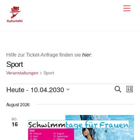
Skip
Men
to
content
Hilfe zur Ticket-Anfrage finden sie
hier
:
Sport
Veranstaltungen
Sport
Veranstaltungen
Heute
 - 
10.04.2030
Veranst
Ver
S
L
u
i
Ans
D
Suche
c
s
August 2026
h
a
Nav
und
t
e
e
t
Ansicht
SO.
u
16
Navigat
m
w