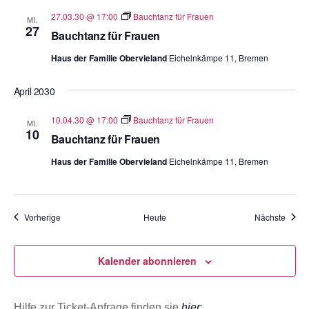
27.03.30 @ 17:00
Bauchtanz für Frauen
MI.
27
Bauchtanz für Frauen
Haus der Familie Obervieland
Eichelnkämpe 11, Bremen
April 2030
10.04.30 @ 17:00
Bauchtanz für Frauen
MI.
10
Bauchtanz für Frauen
Haus der Familie Obervieland
Eichelnkämpe 11, Bremen
Veranstaltungen
Veran
Vorherige
Heute
Nächste
Kalender abonnieren
Hilfe zur Ticket-Anfrage finden sie
hier
: