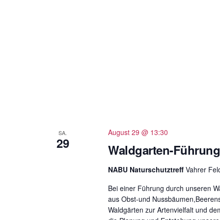
g
e
b
e
n
.
S
u
c
h
August 29 @ 13:30
SA.
29
e
Waldgarten-Führun
n
a
NABU Naturschutztreff
Vahrer Fe
c
Bei einer Führung durch unseren W
h
aus Obst-und Nussbäumen,Beerenstr
V
Waldgärten zur Artenvielfalt und de
e