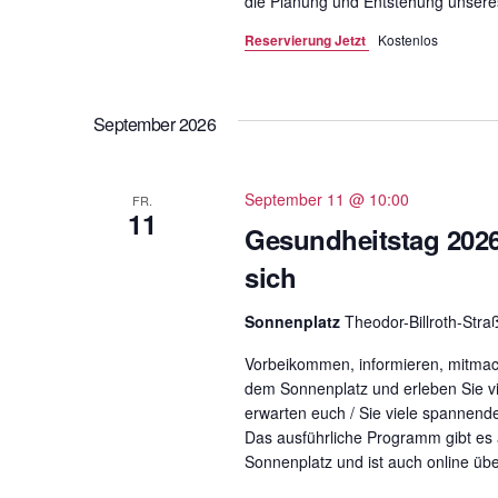
die Planung und Entstehung unsere
r
Reservierung Jetzt
Kostenlos
a
n
s
September 2026
t
a
l
September 11 @ 10:00
FR.
11
t
Gesundheitstag 2026
u
sich
n
g
Sonnenplatz
Theodor-Billroth-Stra
e
Vorbeikommen, informieren, mitmac
n
dem Sonnenplatz und erleben Sie vi
S
erwarten euch / Sie viele spannende
c
Das ausführliche Programm gibt es
h
Sonnenplatz und ist auch online üb
l