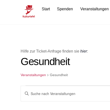
Skip
Start
Spenden
Veranstaltungen
to
content
Hilfe zur Ticket-Anfrage finden sie
hier
:
Gesundheit
Veranstaltungen
Gesundheit
Veranstaltungen
Veranstaltungen
B
i
Suche
t