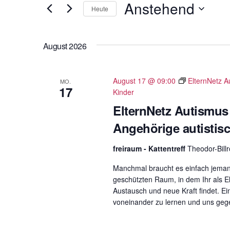
t
Anstehend
und
Heute
e
D
Ansichten,
S
a
c
August 2026
t
Navigation
h
u
l
m
August 17 @ 09:00
ElternNetz A
MO.
ü
17
Kinder
w
s
ä
ElternNetz Autismus
s
h
e
Angehörige autistis
l
l
e
freiraum - Kattentreff
Theodor-Bill
w
n
o
Manchmal braucht es einfach jemand
.
r
geschützten Raum, in dem Ihr als El
t
Austausch und neue Kraft findet. E
voneinander zu lernen und uns gegen
e
i
n