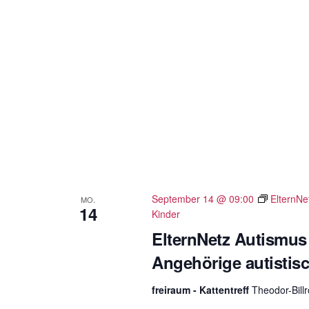
ü
s
s
e
l
w
o
r
t
.
September 14 @ 09:00
ElternNe
MO.
14
Kinder
ElternNetz Autismus
Angehörige autistis
freiraum - Kattentreff
Theodor-Bill