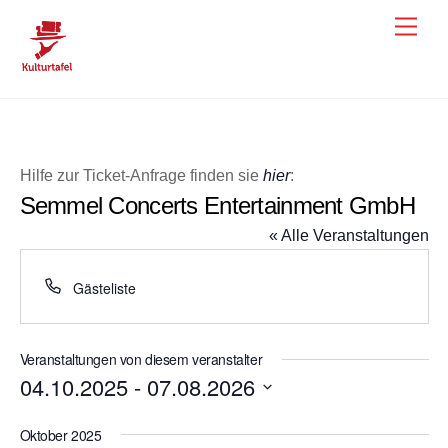
Skip
Men
to
content
Hilfe zur Ticket-Anfrage finden sie
hier
:
Semmel Concerts Entertainment GmbH
« Alle Veranstaltungen
T
Gästeliste
e
l
e
Veranstaltungen von diesem veranstalter
f
04.10.2025
 - 
07.08.2026
o
D
n
Oktober 2025
a