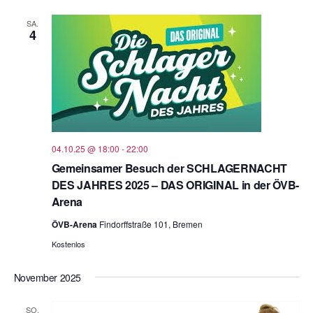
t
SA.
u
4
m
w
ä
h
l
e
04.10.25 @ 18:00
-
22:00
n
Gemeinsamer Besuch der SCHLA­GER­NACHT
.
DES JAHRES 2025 – DAS ORIGINAL in der ÖVB-
Arena
ÖVB-Arena
Findorffstraße 101, Bremen
Kostenlos
November 2025
SO.