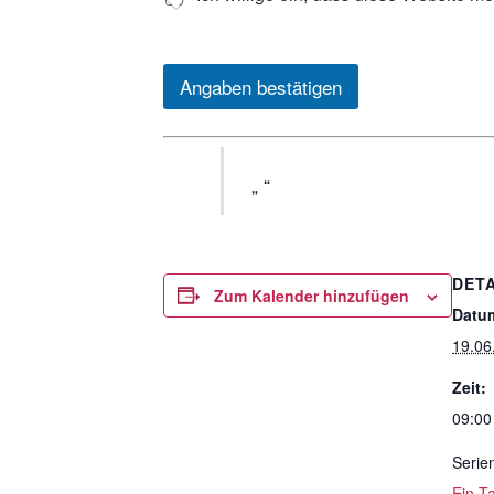
Angaben bestätigen
DETA
Zum Kalender hinzufügen
Datu
19.06
Zeit:
09:00
Serie
Ein T