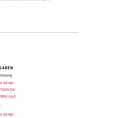
GABEN
timmung
ts.de/wp-
/2026/04/
-Wild.mp3
F
ts.de/wp-