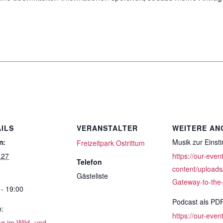
ILS
VERANSTALTER
WEITERE AN
m:
Musik zur Eins
Freizeitpark Ostrittum
.27
https://our-even
Telefon
content/uploads
Gästeliste
Gateway-to-the
 - 19:00
Podcast als PD
n:
https://our-even
ag im Wild- und