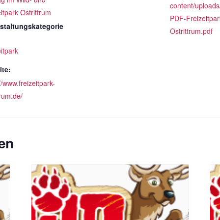
content/uploads
itpark Ostrittrum
PDF-Freizeitpar
staltungskategorie
Ostrittrum.pdf
itpark
te:
//www.freizeitpark-
trum.de/
en