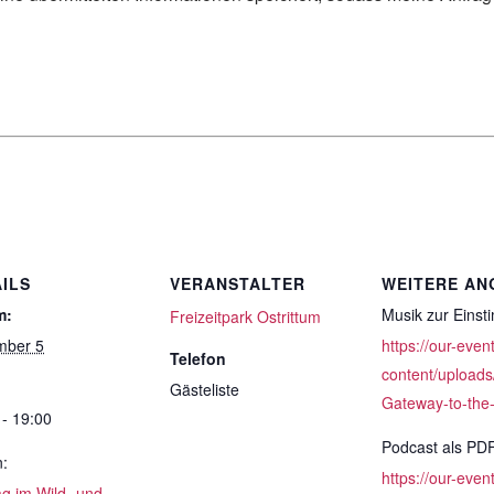
ILS
VERANSTALTER
WEITERE AN
m:
Musik zur Eins
Freizeitpark Ostrittum
mber 5
https://our-even
Telefon
content/uploads
Gästeliste
Gateway-to-the
 - 19:00
Podcast als PD
n:
https://our-even
ag im Wild- und