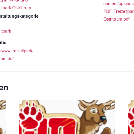
content/uploads
itpark Ostrittrum
PDF-Freizeitpar
staltungskategorie
Ostrittrum.pdf
itpark
te:
//www.freizeitpark-
trum.de/
en