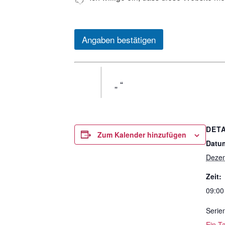
Angaben bestätigen
DETA
Zum Kalender hinzufügen
Datu
Deze
Zeit:
09:00
Serie
Ein T