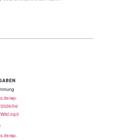
GABEN
timmung
ts.de/wp-
/2026/04/
-Wild.mp3
F
ts.de/wp-