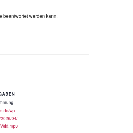
ge beantwortet werden kann.
GABEN
timmung
ts.de/wp-
/2026/04/
-Wild.mp3