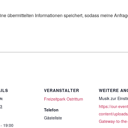
eine übermittelten Informationen speichert, sodass meine Anfra
ILS
VERANSTALTER
WEITERE AN
m:
Musik zur Eins
Freizeitpark Ostrittum
13
https://our-even
Telefon
content/uploads
Gästeliste
Gateway-to-the
 - 19:00