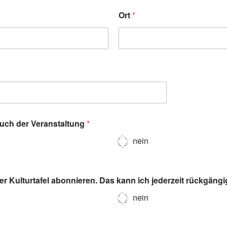
Ort
*
such der Veranstaltung
*
nein
r Kulturtafel abonnieren. Das kann ich jederzeit rückgäng
nein