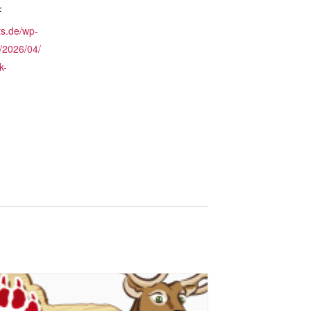
F
ts.de/wp-
/2026/04/
k-