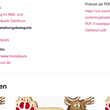
Podcast als PD
n:
https://our-even
ag im Wild- und
content/uploads
itpark Ostrittrum
PDF-Freizeitpar
staltungskategorie
Ostrittrum.pdf
itpark
te:
//www.freizeitpark-
trum.de/
en