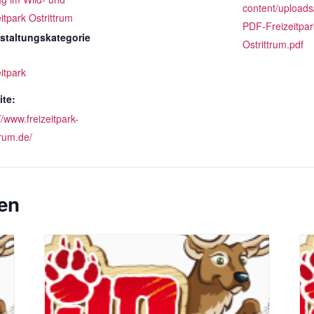
content/uploads
itpark Ostrittrum
PDF-Freizeitpar
staltungskategorie
Ostrittrum.pdf
itpark
te:
//www.freizeitpark-
trum.de/
en