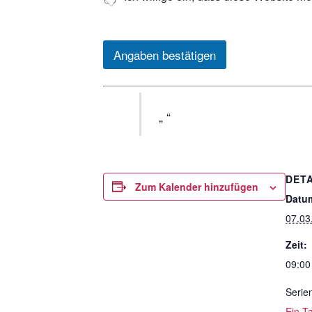
Angaben bestätigen
DETA
Zum Kalender hinzufügen
Datu
07.03
Zeit:
09:00
Serie
Ein T