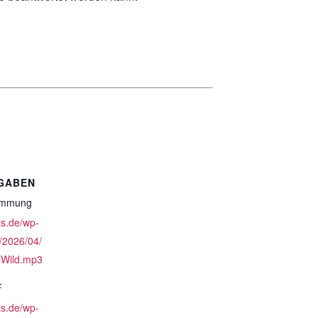
GABEN
timmung
ts.de/wp-
/2026/04/
-Wild.mp3
F
ts.de/wp-