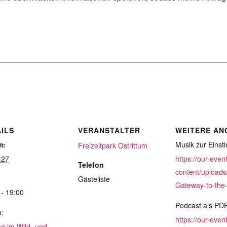
ILS
VERANSTALTER
WEITERE AN
m:
Musik zur Eins
Freizeitpark Ostrittum
.27
https://our-even
Telefon
content/uploads
Gästeliste
Gateway-to-the
 - 19:00
Podcast als PD
n:
https://our-even
ag im Wild- und