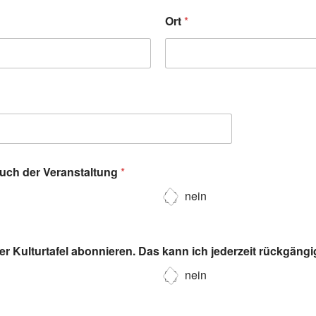
Ort
*
such der Veranstaltung
*
nein
r Kulturtafel abonnieren. Das kann ich jederzeit rückgäng
nein