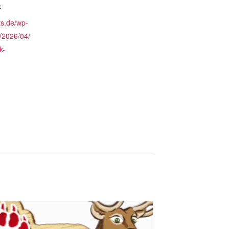
F
ts.de/wp-
/2026/04/
k-