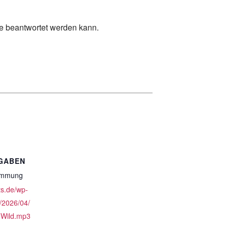
ge beantwortet werden kann.
GABEN
timmung
ts.de/wp-
/2026/04/
-Wild.mp3