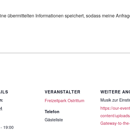
eine übermittelten Informationen speichert, sodass meine Anfra
ILS
VERANSTALTER
WEITERE AN
m:
Musik zur Eins
Freizeitpark Ostrittum
14
https://our-even
Telefon
content/uploads
Gästeliste
Gateway-to-the
 - 19:00