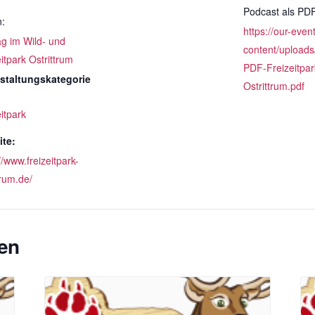
Podcast als PD
n:
https://our-even
ag im Wild- und
content/uploads
itpark Ostrittrum
PDF-Freizeitpar
staltungskategorie
Ostrittrum.pdf
itpark
te:
//www.freizeitpark-
trum.de/
en