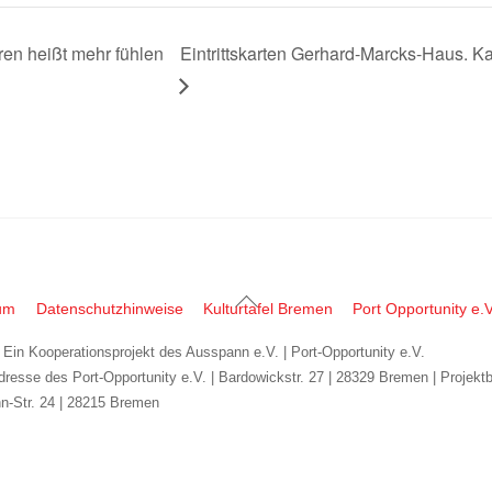
ren heißt mehr fühlen
Eintrittskarten Gerhard-Marcks-Haus. Ka
Back
um
Datenschutzhinweise
Kulturtafel Bremen
Port Opportunity e.V
To
| Ein Kooperationsprojekt des Ausspann e.V. | Port-Opportunity e.V.
Top
dresse des Port-Opportunity e.V. | Bardowickstr. 27 | 28329 Bremen | Projekt
n-Str. 24 | 28215 Bremen