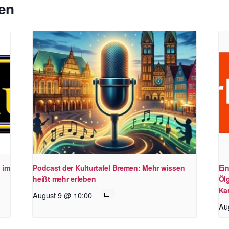
en
 im
Podcast der Kulturtafel Bremen: Mehr wissen
Ei
heißt mehr erleben
Öl
Kar
August 9 @ 10:00
Au