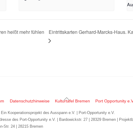
Au
ren heißt mehr fühlen
Eintrittskarten Gerhard-Marcks-Haus. Ka
Back
um
Datenschutzhinweise
Kulturtafel Bremen
Port Opportunity e.V
To
| Ein Kooperationsprojekt des Ausspann e.V. | Port-Opportunity e.V.
Top
dresse des Port-Opportunity e.V. | Bardowickstr. 27 | 28329 Bremen | Projekt
n-Str. 24 | 28215 Bremen