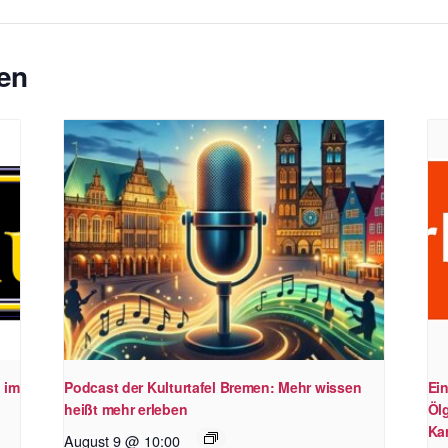
en
 im
Podcast der Kulturtafel Bremen: Mehr wissen
Ei
heißt mehr erleben
Öl
Kar
August 9 @ 10:00