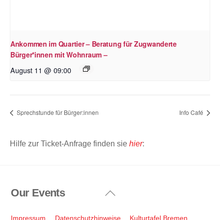
Ankommen im Quartier – Beratung für Zugwanderte
Bürger*innen mit Wohnraum –
August 11 @ 09:00
Sprechstunde für Bürger:innen
Info Café
Hilfe zur Ticket-Anfrage finden sie
hier
:
Our Events
Back
To
Top
Impressum
Datenschutzhinweise
Kulturtafel Bremen