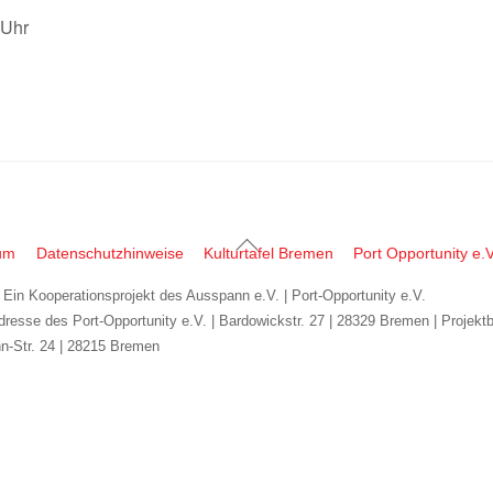
 Uhr
Back
um
Datenschutzhinweise
Kulturtafel Bremen
Port Opportunity e.V
To
| Ein Kooperationsprojekt des Ausspann e.V. | Port-Opportunity e.V.
Top
dresse des Port-Opportunity e.V. | Bardowickstr. 27 | 28329 Bremen | Projekt
n-Str. 24 | 28215 Bremen