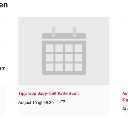
en
TippTapp Baby-Treff Kattenturm
An
Zu
August 10 @ 09:30
Au