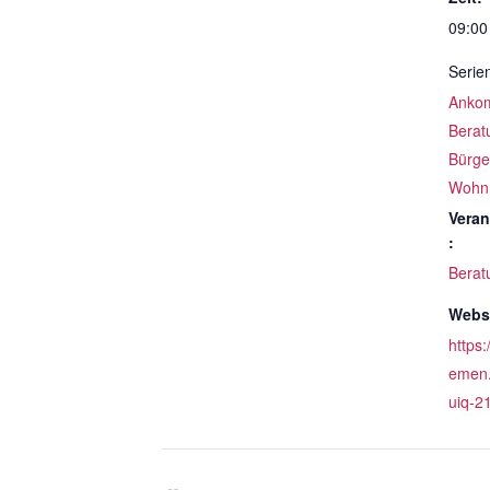
09:00
Serie
Ankom
Berat
Bürge
Wohn
Veran
:
Berat
Websi
https:
emen.
uiq-2