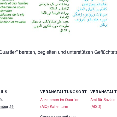
artier” beraten, begleiten und unterstützen Geflüchte
ILS
VERANSTALTUNGSORT
VERANSTAL
m:
Ankommen im Quartier
Amt für Soziale
mber 29
(AiQ) Kattenturm
(AfSD)
Gorsemannstraße 26