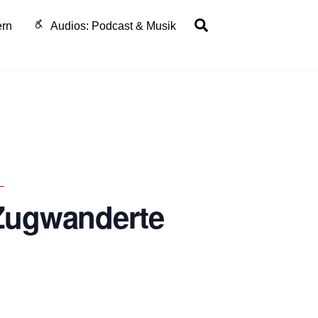
Search
ern
Audios: Podcast & Musik
–
 Zugwanderte