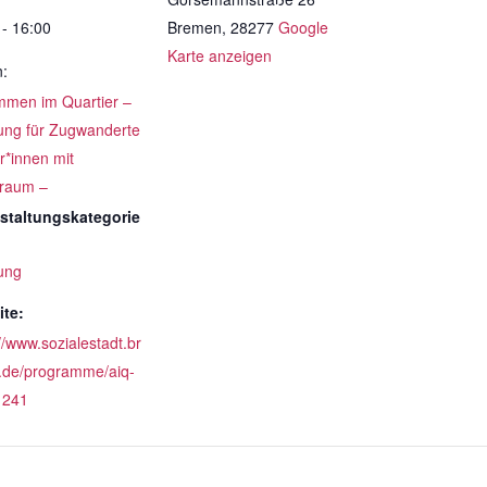
 - 16:00
Bremen
,
28277
Google
Karte anzeigen
n:
men im Quartier –
ung für Zugwanderte
r*innen mit
raum –
staltungskategorie
ung
te:
//www.sozialestadt.br
de/programme/aiq-
1241