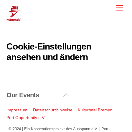
Skip
Men
to
content
Cookie-Einstellungen
ansehen und ändern
Our Events
Back
To
Top
Impressum
Datenschutzhinweise
Kulturtafel Bremen
Port Opportunity e.V.
| © 2024 | Ein Kooperationsprojekt des Ausspann e.V. | Port-