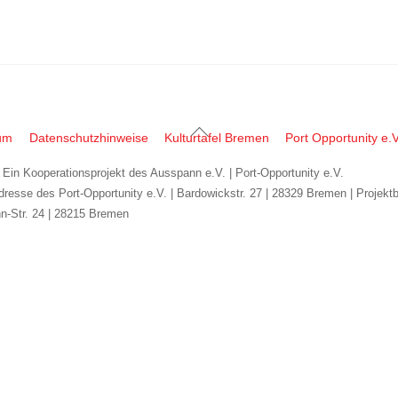
Back
um
Datenschutzhinweise
Kulturtafel Bremen
Port Opportunity e.V
To
| Ein Kooperationsprojekt des Ausspann e.V. | Port-Opportunity e.V.
Top
dresse des Port-Opportunity e.V. | Bardowickstr. 27 | 28329 Bremen | Projekt
n-Str. 24 | 28215 Bremen