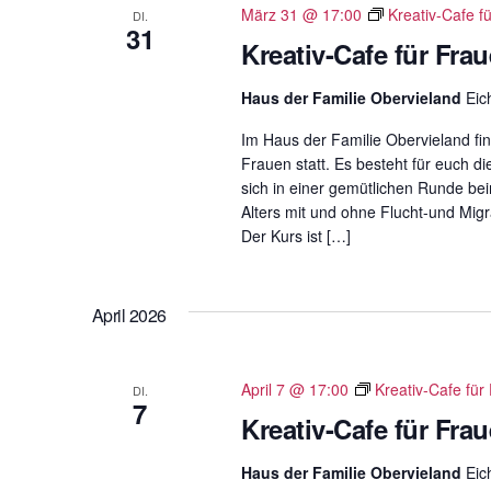
März 31 @ 17:00
Kreativ-Cafe f
ü
DI.
31
s
Kreativ-Cafe für Fra
s
Haus der Familie Obervieland
Eic
e
l
Im Haus der Familie Obervieland fin
w
Frauen statt. Es besteht für euch di
o
sich in einer gemütlichen Runde b
Alters mit und ohne Flucht-und Migr
r
Der Kurs ist […]
t
.
April 2026
April 7 @ 17:00
Kreativ-Cafe für
DI.
7
Kreativ-Cafe für Fra
Haus der Familie Obervieland
Eic