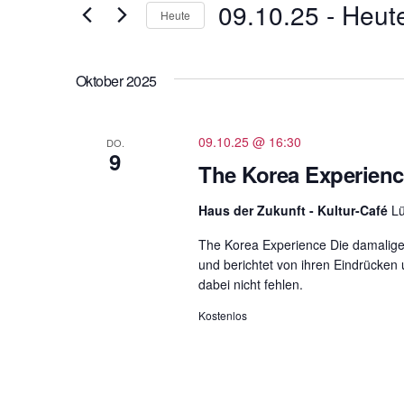
t
09.10.25
 - 
Heut
und
Heute
e
D
Ansichten,
S
a
c
Oktober 2025
t
Navigation
h
u
l
m
09.10.25 @ 16:30
DO.
ü
9
w
The Korea Experience
s
ä
s
h
Haus der Zukunft - Kultur-Café
L
e
l
l
The Korea Experience Die damalige
e
w
und berichtet von ihren Eindrücke
n
dabei nicht fehlen.
o
.
r
Kostenlos
t
e
i
n