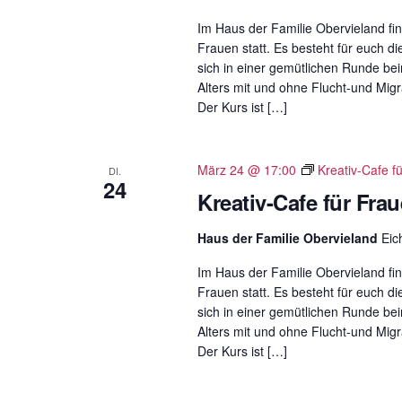
r
Im Haus der Familie Obervieland fin
a
Frauen statt. Es besteht für euch di
n
sich in einer gemütlichen Runde b
Alters mit und ohne Flucht-und Migr
s
Der Kurs ist […]
t
a
l
März 24 @ 17:00
Kreativ-Cafe f
DI.
t
24
Kreativ-Cafe für Fra
u
n
Haus der Familie Obervieland
Eic
g
Im Haus der Familie Obervieland fin
e
Frauen statt. Es besteht für euch di
n
sich in einer gemütlichen Runde b
S
Alters mit und ohne Flucht-und Migr
c
Der Kurs ist […]
h
l