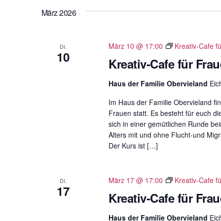
März 2026
g
e
b
März 10 @ 17:00
Kreativ-Cafe f
DI.
e
10
Kreativ-Cafe für Fra
n
.
Haus der Familie Obervieland
Eic
S
Im Haus der Familie Obervieland fin
u
Frauen statt. Es besteht für euch di
c
sich in einer gemütlichen Runde b
h
Alters mit und ohne Flucht-und Migr
e
Der Kurs ist […]
n
a
c
März 17 @ 17:00
Kreativ-Cafe f
DI.
17
h
Kreativ-Cafe für Fra
V
Haus der Familie Obervieland
Eic
e