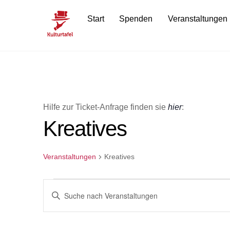
Skip
Start
Spenden
Veranstaltungen
to
content
Hilfe zur Ticket-Anfrage finden sie
hier
:
Kreatives
Veranstaltungen
Kreatives
Veranstaltungen
Veranstaltungen
B
i
Suche
t