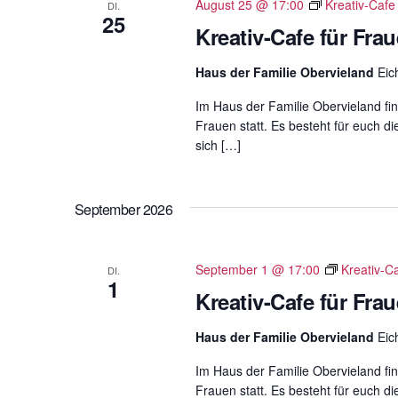
August 25 @ 17:00
Kreativ-Cafe
DI.
r
25
Kreativ-Cafe für Fra
a
n
Haus der Familie Obervieland
Eic
s
Im Haus der Familie Obervieland fin
t
Frauen statt. Es besteht für euch di
a
sich […]
l
t
u
September 2026
n
g
September 1 @ 17:00
Kreativ-C
e
DI.
1
n
Kreativ-Cafe für Fra
S
Haus der Familie Obervieland
Eic
c
h
Im Haus der Familie Obervieland fin
l
Frauen statt. Es besteht für euch di