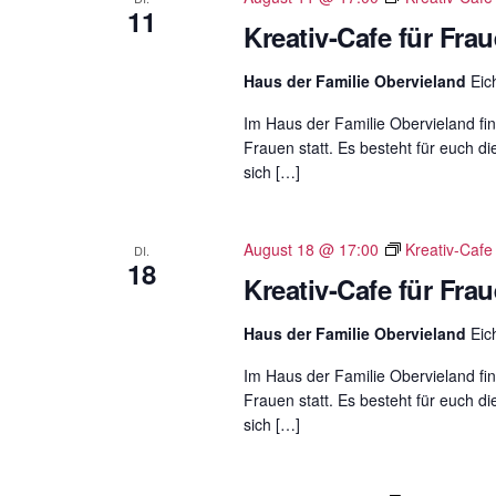
11
g
Kreativ-Cafe für Fra
e
Haus der Familie Obervieland
Eic
b
e
Im Haus der Familie Obervieland fin
n
Frauen statt. Es besteht für euch di
.
sich […]
S
u
August 18 @ 17:00
Kreativ-Cafe
DI.
c
18
Kreativ-Cafe für Fra
h
e
Haus der Familie Obervieland
Eic
n
a
Im Haus der Familie Obervieland fin
Frauen statt. Es besteht für euch di
c
sich […]
h
V
e