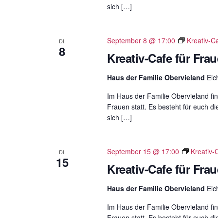
ü
sich […]
s
s
September 8 @ 17:00
Kreativ-C
DI.
e
8
Kreativ-Cafe für Fra
l
w
Haus der Familie Obervieland
Eic
o
r
Im Haus der Familie Obervieland fin
Frauen statt. Es besteht für euch di
t
sich […]
.
September 15 @ 17:00
Kreativ-
DI.
15
Kreativ-Cafe für Fra
Haus der Familie Obervieland
Eic
Im Haus der Familie Obervieland fin
Frauen statt. Es besteht für euch di