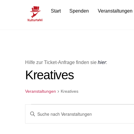
Skip
Start
Spenden
Veranstaltungen
to
content
Hilfe zur Ticket-Anfrage finden sie
hier
:
Kreatives
Veranstaltungen
Kreatives
Veranstaltungen
Veranstaltungen
B
i
Suche
t