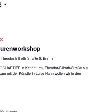
8
00
igurenworkshop
m
Theodor-Billroth-Straße 5, Bremen
 // QUARTIER in Kattenturm, Theodor-Billroth-Straße 5 //
am mit der Künstlerin Luise Hahn wollen wir in den
 für Frauen