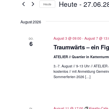
t
Heute
 - 
27.06.2
und
Heute
e
D
Ansichten,
S
a
c
August 2026
t
Navigation
h
u
l
m
August 3 @ 09:00
-
August 7 @ 13:
DO.
ü
6
w
Traumwärts – ein F
s
ä
s
h
ATELIER // Quartier in Kattentur
e
l
l
3.-7. August // 9-13 Uhr // ATELIER
e
w
kostenlos // mit Anmeldung Gemeins
n
Sommerferien 2026 […]
o
.
r
t
e
i
August 11 @ 17:00
Kreativ-Cafe
n
DI.